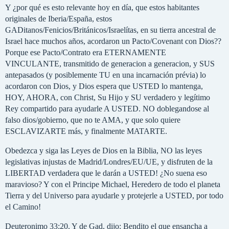
Y ¿por qué es esto relevante hoy en día, que estos habitantes
originales de Iberia/España, estos
GADitanos/Fenicios/Británicos/Israelítas, en su tierra ancestral de
Israel hace muchos años, acordaron un Pacto/Covenant con Dios??
Porque ese Pacto/Contrato era ETERNAMENTE
VINCULANTE, transmitido de generacion a generacion, y SUS
antepasados (y posiblemente TU en una incarnación prévia) lo
acordaron con Dios, y Dios espera que USTED lo mantenga,
HOY, AHORA, con Christ, Su Hijo y SU verdadero y legítimo
Rey compartido para ayudarle A USTED. NO doblegandose al
falso dios/gobierno, que no te AMA, y que solo quiere
ESCLAVIZARTE más, y finalmente MATARTE.
Obedezca y siga las Leyes de Dios en la Biblia, NO las leyes
legislativas injustas de Madrid/Londres/EU/UE, y disfruten de la
LIBERTAD verdadera que le darán a USTED! ¿No suena eso
maravioso? Y con el Principe Michael, Heredero de todo el planeta
Tierra y del Universo para ayudarle y protejerle a USTED, por todo
el Camino!
Deuteronimo 33:20. Y de Gad, dijo: Bendito el que ensancha a