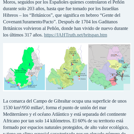
Moros, seguidos por los Españoles quienes controlaron el Peñón
durante solo 203 años, hasta que fue tomado por los Israelítas
Hibreos – los “Británicos”, que significa en hebreo “Gente del
Covenant/Juramento/Pacto”. Después de 1704 los Gaditanos
Británicos volvieron al Peñón, donde han vivido de nuevo durante
los últimos 317 años.
https://JAHTruth.net/britspan.htm
La comarca del Campo de Gibraltar ocupa una superficie de unos
1530 km²/950 millas², forma el punto de unión del mar
Mediterráneo y el océano Atlántico y está separada del continente
Africano por tan solo 14 kilómetros. El 60% de su territorio está
formado por espacios naturales protegidos, de alto valor ecológico,
y tiene un clima especial caracterizado por un elevado número de