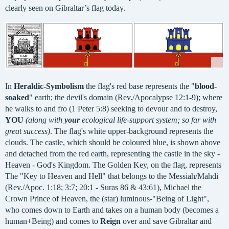
clearly seen on Gibraltar’s flag today.
In
Heraldic-Symbolism
the flag's red base represents the "
blood-
soaked
" earth; the devil's domain (Rev./Apocalypse 12:1-9); where
he walks to and fro (1 Peter 5:8) seeking to devour and to destroy,
YOU
(along with
your
ecological life-support system; so far with
great success)
. The flag's white upper-background represents the
clouds. The castle, which should be coloured blue, is shown above
and detached from the red earth, representing the castle in the sky -
Heaven - God's Kingdom. The Golden Key, on the flag, represents
The "Key to Heaven and Hell" that belongs to the Messiah/Mahdi
(Rev./Apoc. 1:18; 3:7; 20:1 - Suras 86 & 43:61), Michael the
Crown Prince of Heaven, the (star) luminous-"Being of Light",
who comes down to Earth and takes on a human body (becomes a
human+Being) and comes to
Reign
over and save Gibraltar and