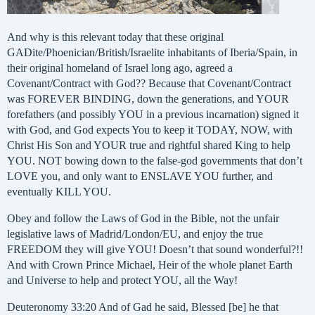
And why is this relevant today that these original
GADite/Phoenician/British/Israelite inhabitants of Iberia/Spain, in
their original homeland of Israel long ago, agreed a
Covenant/Contract with God?? Because that Covenant/Contract
was FOREVER BINDING, down the generations, and YOUR
forefathers (and possibly YOU in a previous incarnation) signed it
with God, and God expects You to keep it TODAY, NOW, with
Christ His Son and YOUR true and rightful shared King to help
YOU. NOT bowing down to the false-god governments that don’t
LOVE you, and only want to ENSLAVE YOU further, and
eventually KILL YOU.
Obey and follow the Laws of God in the Bible, not the unfair
legislative laws of Madrid/London/EU, and enjoy the true
FREEDOM they will give YOU! Doesn’t that sound wonderful?!!
And with Crown Prince Michael, Heir of the whole planet Earth
and Universe to help and protect YOU, all the Way!
Deuteronomy 33:20 And of Gad he said, Blessed [be] he that