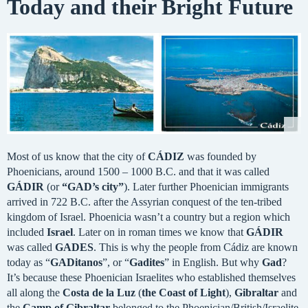
Today and their Bright Future
Most of us know that the city of
CÁDIZ
was founded by
Phoenicians, around 1500 – 1000 B.C. and that it was called
GÁDIR
(or
“GAD’s city”
). Later further Phoenician immigrants
arrived in 722 B.C. after the Assyrian conquest of the ten-tribed
kingdom of Israel. Phoenicia wasn’t a country but a region which
included
Israel
. Later on in roman times we know that
GÁDIR
was called
GADES
. This is why the people from Cádiz are known
today as “
GADitanos
”, or “
Gadites
” in English. But why
Gad
?
It’s because these Phoenician Israelites who established themselves
all along the
Costa de la Luz
(
the Coast of Light
),
Gibraltar
and
the
Camp of Gibraltar
belonged to the Phoenician/British/Israelite