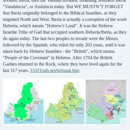
invaded Iberia; then the Vandals invaded, renaming Southern Iberia
"Vandalucia", or Andalucia today. But WE MUSTN’T FORGET
that Iberia originally belonged to the Biblical Israelites, as they
migrated North and West. Iberia is actually a corruption of the word
Heberia, which means "Hebrew's Land". It was the Hebrew
Israelite Tribe of Gad that occupied southern Heberia/Iberia, as they
do again today. The last two peoples to invade were the Moors,
followed by the Spanish, who ruled for only 203 years, until it was
taken back by Hebrew Israelites - the "British", which means
"People of the Covenant" in Hebrew. After 1704 the British
Gadites returned to the Rock, where they have lived again for the
last 317 years.
JAHTruth.net/britspan.htm