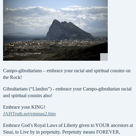
Campo-gibraltarians – embrace your racial and spiritual cousins on
the Rock!
Gibraltarians (“Llanítos”) - embrace your Campo-gibraltarian racial
and spiritual cousins also!
Embrace your KING!
JAHTruth.net/emmau2.htm
Embrace God’s Royal Laws of Liberty given to YOUR ancestors at
Sinai, to Live by in perpetuity. Perpetuity means FOREVER,