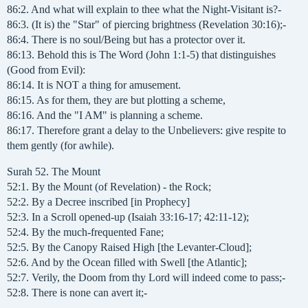
86:2. And what will explain to thee what the Night-Visitant is?-
86:3. (It is) the "Star" of piercing brightness (Revelation 30:16);-
86:4. There is no soul/Being but has a protector over it.
86:13. Behold this is The Word (John 1:1-5) that distinguishes
(Good from Evil):
86:14. It is NOT a thing for amusement.
86:15. As for them, they are but plotting a scheme,
86:16. And the "I AM" is planning a scheme.
86:17. Therefore grant a delay to the Unbelievers: give respite to
them gently (for awhile).
Surah 52. The Mount
52:1. By the Mount (of Revelation) - the Rock;
52:2. By a Decree inscribed [in Prophecy]
52:3. In a Scroll opened-up (Isaiah 33:16-17; 42:11-12);
52:4. By the much-frequented Fane;
52:5. By the Canopy Raised High [the Levanter-Cloud];
52:6. And by the Ocean filled with Swell [the Atlantic];
52:7. Verily, the Doom from thy Lord will indeed come to pass;-
52:8. There is none can avert it;-