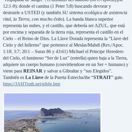
12:1-9); donde el camina (1 Peter 5:8) buscando devorar y
destruirle a USTED (y también
SU sistema ecológica de asistencia
vital, la Tierra, con mucho éxito
). La banda blanca superior
representa las nubes, y el castillo, que debería ser AZUL, que está
por encima y separada de la tierra roja, representa el castillo en el
Cielo – el Reino de Dios. La Llave Dorada representa la “Llave del
Cielo y del Infierno” que pertenece al Mesías/Mahdi (Rev./Apoc.
1:18; 3:7; 20:1 – Suras 86 y 43:61) Michael el Principe Heredero
del Cielo, el luminoso “Ser de Luz” (estrella) quien baja a la Tierra,
adquiere un cuerpo humano (convirtiendose en un Ser + humano) y
viene para
REINAR
y salvar a Gibraltar y “sus Elegidos”.
También es
La Llave
de la Puerta Estrecha/the “
STRAIT
” gate.
https://JAHTruth.net/gibfg.htm