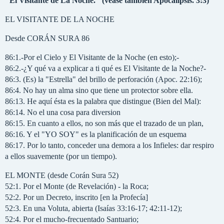
"El Visitante de La Noche." (véase también Apocalipsis. 3:3)
EL VISITANTE DE LA NOCHE
Desde CORÁN SURA 86
86:1.-Por el Cielo y El Visitante de la Noche (en esto);-
86:2.-¿Y qué va a explicar a ti qué es El Visitante de la Noche?-
86:3. (Es) la "Estrella" del brillo de perforación (Apoc. 22:16);
86:4. No hay un alma sino que tiene un protector sobre ella.
86:13. He aquí ésta es la palabra que distingue (Bien del Mal):
86:14. No el una cosa para diversion
86:15. En cuanto a ellos, no son más que el trazado de un plan,
86:16. Y el "YO SOY" es la planificación de un esquema
86:17. Por lo tanto, conceder una demora a los Infieles: dar respiro
a ellos suavemente (por un tiempo).
EL MONTE (desde Corán Sura 52)
52:1. Por el Monte (de Revelación) - la Roca;
52:2. Por un Decreto, inscrito [en la Profecía]
52:3. En una Voluta, abierta (Isaías 33:16-17; 42:11-12);
52:4. Por el mucho-frecuentado Santuario;