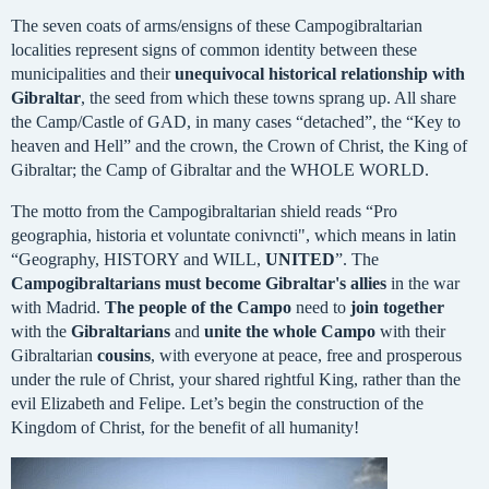
The seven coats of arms/ensigns of these Campogibraltarian
localities represent signs of common identity between these
municipalities and their
unequivocal historical relationship with
Gibraltar
, the seed from which these towns sprang up. All share
the Camp/Castle of GAD, in many cases “detached”, the “Key to
heaven and Hell” and the crown, the Crown of Christ, the King of
Gibraltar; the Camp of Gibraltar and the WHOLE WORLD.
The motto from the Campogibraltarian shield reads “Pro
geographia, historia et voluntate conivncti", which means in latin
“Geography, HISTORY and WILL,
UNITED
”. The
Campogibraltarians must become Gibraltar's allies
in the war
with Madrid.
The people of the Campo
need to
join together
with the
Gibraltarians
and
unite the whole Campo
with their
Gibraltarian
cousins
, with everyone at peace, free and prosperous
under the rule of Christ, your shared rightful King, rather than the
evil Elizabeth and Felipe. Let’s begin the construction of the
Kingdom of Christ, for the benefit of all humanity!